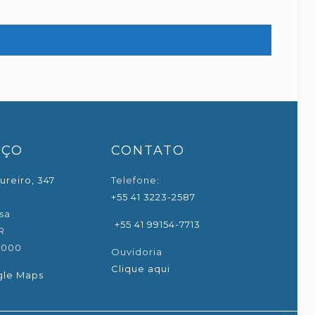
EÇO
CONTATO
ureiro, 347
Telefone:
+55 41 3223-2587
sa
+55 41 99154-7713
R
-000
Ouvidoria
Clique aqui
gle Maps