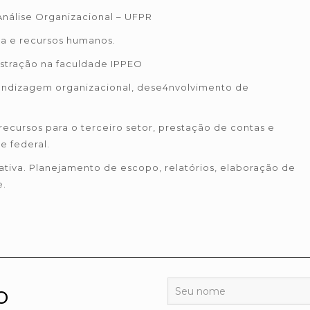
Análise Organizacional – UFPR
ca e recursos humanos.
stração na faculdade IPPEO
rendizagem organizacional, dese4nvolvimento de
ecursos para o terceiro setor, prestação de contas e
e federal.
iva. Planejamento de escopo, relatórios, elaboração de
e.
o