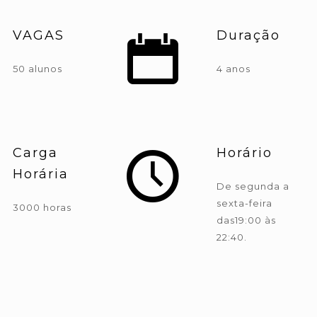
VAGAS
Duração
50 alunos
4 anos
Carga
Horário
Horária
De segunda a
sexta-feira
3000 horas
das19:00 às
22:40.