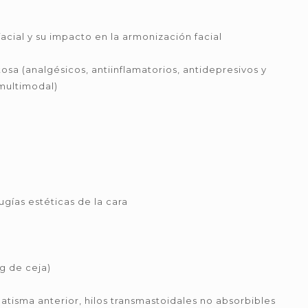
acial y su impacto en la armonización facial
sa (analgésicos, antiinflamatorios, antidepresivos y
 multimodal)
gías estéticas de la cara
ng de ceja)
platisma anterior, hilos transmastoidales no absorbibles