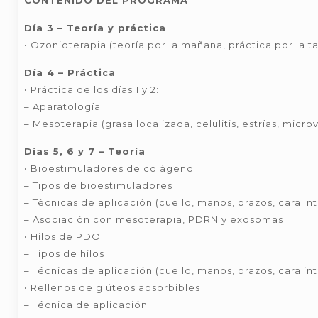
CONTENIDO DEL PROGRAMA
Día 3 – Teoría y práctica
• Ozonioterapia (teoría por la mañana, práctica por la t
Día 4 – Práctica
• Práctica de los días 1 y 2:
– Aparatología
– Mesoterapia (grasa localizada, celulitis, estrías, micro
Días 5, 6 y 7 – Teoría
• Bioestimuladores de colágeno
– Tipos de bioestimuladores
– Técnicas de aplicación (cuello, manos, brazos, cara in
– Asociación con mesoterapia, PDRN y exosomas
• Hilos de PDO
– Tipos de hilos
– Técnicas de aplicación (cuello, manos, brazos, cara in
• Rellenos de glúteos absorbibles
– Técnica de aplicación