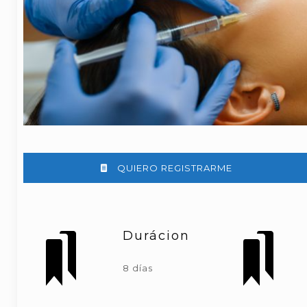
QUIERO REGISTRARME
Durácion
8 días