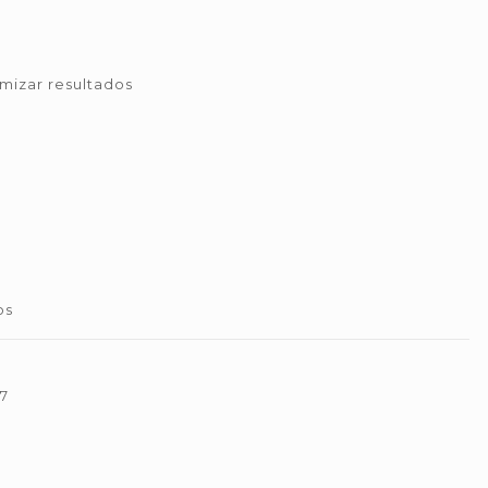
mizar resultados
os
 7