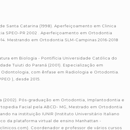
e Santa Catarina (1998). Aperfeiçoamento em Clinica
ia SPEO-PR 2002 . Aperfeiçoamento em Ortodontia
014. Mestrando em Ortodontia SLM-Campinas 2016-2018
tura em Biologia - Pontifícia Universidade Católica do
dade Tuiuti do Paraná (2001). Especialização em
e Odontologia, com ênfase em Radiologia e Ortodontia.
PPEO ), desde 2015.
 (2002). Pós-graduação em Ortodontia, Implantodontia e
Ortopedia Facial pela ABCD- MG, Mestrado em Ortodontia
o na instituição IUNIR (Instituto Universitário Italiano
nico da plataforma virtual de ensino Manhattan -
linicos.com). Coordenador e professor de vários cursos