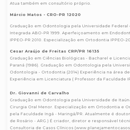
Atua também em consultório próprio.
Márcio Matos -
CRO-PR 12020
Graduação em Odontologia pela Universidade Federal d
Integrada ABO-PR 1999. Aperfeiçoamento em Endodont
IPPEO-PR 2010. Especialização em Ortodontia IPPEO-2
Cesar Araújo de Freitas CRP/PR 16135
Graduação em Ciências Biológicas - Bacharel e Licencia
Paraná (1986). Graduação em Odontologia pela Universi
Odontologia - Ortodontia (2014) Experiência na área d
Experiência em Licenciatura ( Professor da Faculdade I
Dr. Giovanni de Carvalho
Graduação em Odontologia pela Universidade de Itaúna
Cirurgia Oral Menor. Especialização em Ortodontia e 
pela Faculdade Ingá - Maringá/PR. Atualmente é doutorand
de Rosário - ARG.) É criador, diretor e responsável téc
Consultoria de Casos Clínicos (www.planejamentocasosc