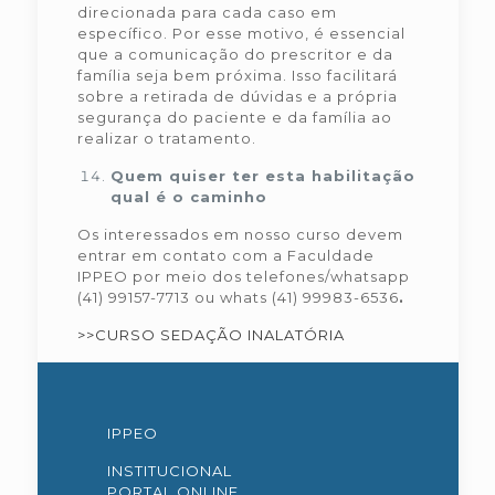
direcionada para cada caso em
específico. Por esse motivo, é essencial
que a comunicação do prescritor e da
família seja bem próxima. Isso facilitará
sobre a retirada de dúvidas e a própria
segurança do paciente e da família ao
realizar o tratamento.
Quem quiser ter esta habilitação
qual é o caminho
Os interessados em nosso curso devem
entrar em contato com a Faculdade
IPPEO por meio dos telefones/whatsapp
(41) 99157-7713 ou whats (41) 99983-6536
.
>>CURSO SEDAÇÃO INALATÓRIA
IPPEO
INSTITUCIONAL
PORTAL ONLINE