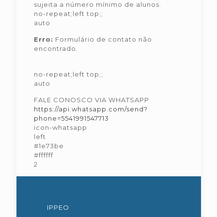
sujeita a número mínimo de alunos.
no-repeat;left top;;
auto
Erro:
Formulário de contato não
encontrado.
no-repeat;left top;;
auto
FALE CONOSCO VIA WHATSAPP
https://api.whatsapp.com/send?
phone=5541991547713
icon-whatsapp
left
#1e73be
#ffffff
2
IPPEO