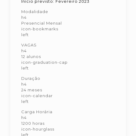
Início previsto: Fevereiro 2023
Modalidade
h4
Presencial Mensal
icon-bookmarks
left
VAGAS
h4
12 alunos
icon-graduation-cap
left
Duração
h4
24 meses
icon-calendar
left
Carga Horária
h4
1200 horas
icon-hourglass
left