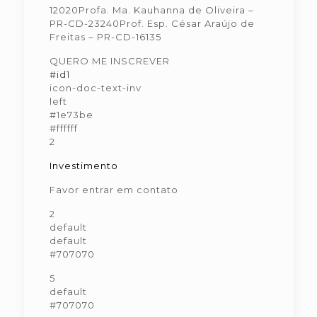
12020Profa. Ma. Kauhanna de Oliveira –
PR-CD-23240Prof. Esp. César Araújo de
Freitas – PR-CD-16135
QUERO ME INSCREVER
#id1
icon-doc-text-inv
left
#1e73be
#ffffff
2
Investimento
Favor entrar em contato
2
default
default
#707070
5
default
#707070