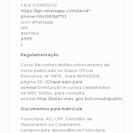
FALE CONOSCO
https://api.whatsapp.com/send?
phone=5541991547713
icon-whatsapp
left
#1e73be
#ffffff
2
Regulamentação
Curso ReconhecidoReconhecimento de
curso publicado no Diário Oficial
Executivo, Nº 9679 , Data 18/04/2016,
página 30. (
Clique aqui para
acessar
)Instituição e cursos cadastrados
no MEC SisTec, para consulta
acesse:
http://sistec.mec.gov.br/consultapublicaun
Documentos para matrícula
Fotocópia: RG, CPF, Certidão de
Nascimento ou Casamento,
comprovante deresidência.Fotocópia