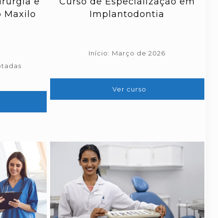
rurgia e
Curso de Especialização em
 Maxilo
Implantodontia
Início: Março de 2026
otadas
Ver curso