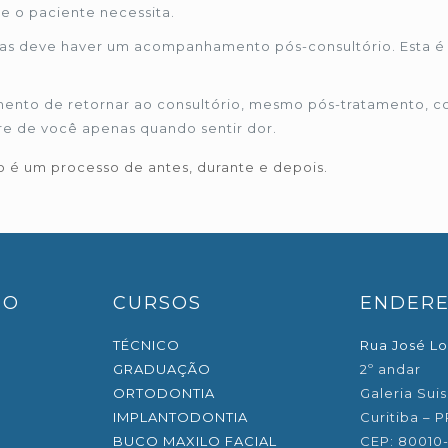
e o paciente necessita.
mas deve haver um acompanhamento pós-consultório. Esta é 
nto de retornar ao consultório, mesmo pós-tratamento, co
re de você apenas quando sentir dor.
 é um processo de antes, durante e depois.
EO
CURSOS
ENDER
TÉCNICO
Rua José Lo
GRADUAÇÃO
2º andar
ORTODONTIA
Galeria Suis
IMPLANTODONTIA
Curitiba – P
BUCO MAXILO FACIAL
CEP: 80010