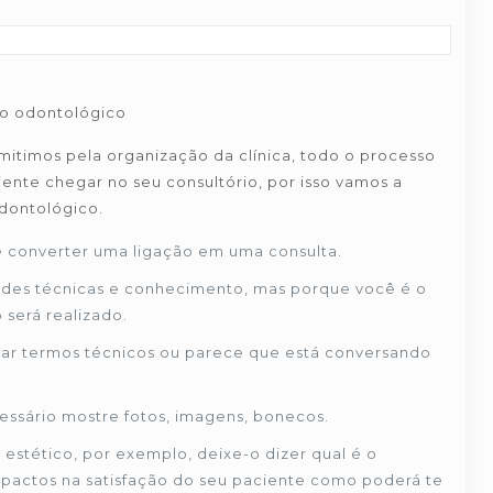
io odontológico
timos pela organização da clínica, todo o processo
te chegar no seu consultório, por isso vamos a
dontológico.
e converter uma ligação em uma consulta.
dades técnicas e conhecimento, mas porque você é o
 será realizado.
car termos técnicos ou parece que está conversando
essário mostre fotos, imagens, bonecos.
estético, por exemplo, deixe-o dizer qual é o
impactos na satisfação do seu paciente como poderá te