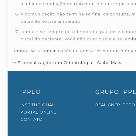
ajudar na condução do tratamento e entregar o qu
A comunicação não termina ao final da consulta, 
paciente estará amparado.
Lembre-se sempre de relembrar o paciente o mome
bucal do paciente. Você não quer que ele se lemb
Lembre-se a comunicação no consultório odontológico
>> Especializações em Odontologia – Saiba Mais.
IPPEO
GRUPO IPP
INSTITUCIONAL
REALIGNER IPPEO
PORTAL ONLINE
CONTATO