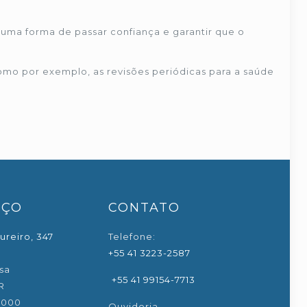
uma forma de passar confiança e garantir que o
mo por exemplo, as revisões periódicas para a saúde
EÇO
CONTATO
ureiro, 347
Telefone:
+55 41 3223-2587
sa
+55 41 99154-7713
R
-000
Ouvidoria