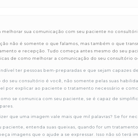
a melhorar sua comunicação com seu paciente no consultór
ão não é somente o que falamos, mas também o que transmi
mento e recepção. Tudo começa antes mesmo do seu pacien
icas de como melhorar a comunicação do seu consultório o
indível ter pessoas bem-preparadas e que sejam capazes d
 do seu consultório é você, não somente pelas suas habili
el por explicar ao paciente o tratamento necessário e como
omo se comunica com seu paciente, se é capaz de simplifi
pares.
dizer que uma imagem vale mais que mil palavras? Se for nec
u paciente, entenda suas queixas, quando for um tratamento 
 peça imagens que o ajude a se expressar. Isso não só terá 