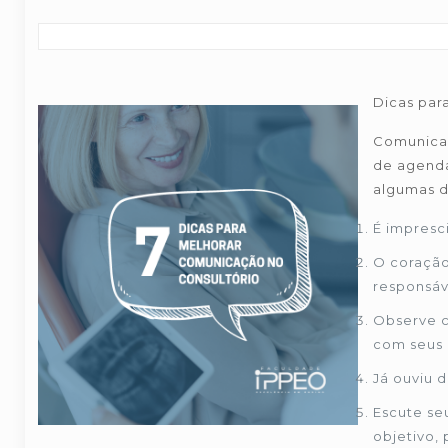
Dicas par
Comunicaç
de agenda
algumas d
É impresc
O coração
responsáv
Observe c
com seus 
Já ouviu 
Escute se
objetivo,